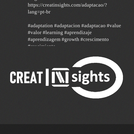
https://creatinsights.com/adaptacao/?
lang=pt-br
#adaptation #adaptacion #adaptacao #value
#valor #learning #aprendizaje
#aprendizagem #growth #crescimento
#crecimiento
#agilidad #agile #data
24 Dec
Un año de mucha gratitud y mucha
esperanza por un mundo mejor, con deseos
de feliz navidad y un 2026 de mucha paz,
salud y éxito para todos y de mucha
transformación para toda América Latina y el
mundo!!!
🎄 🎉 🎊 🔔🥂🎁🥂🔔 🎊🎉🎄