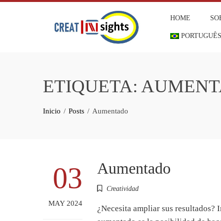
Skip
HOME
SO
to
content
PORTUGUÊ
ETIQUETA:
AUMENT
Inicio
Posts
Aumentado
Aumentado
03
Creatividad
MAY 2024
¿Necesita ampliar sus resultados?