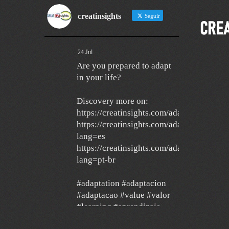
creatinsights
Seguir
24 Jul
Are you prepared to adapt
in your life?
Discovery more on:
https://creatinsights.com/adaptation/
https://creatinsights.com/adaptacion/?
lang=es
https://creatinsights.com/adaptacao/?
lang=pt-br
#adaptation #adaptacion
#adaptacao #value #valor
#learning #aprendizaje
#aprendizagem #growth