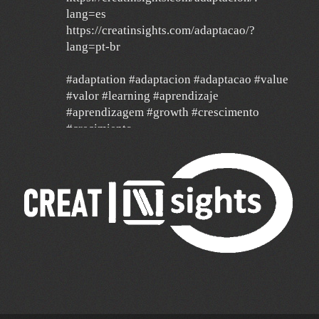
lang=es
https://creatinsights.com/adaptacao/?
lang=pt-br
#adaptation #adaptacion #adaptacao #value
#valor #learning #aprendizaje
#aprendizagem #growth #crescimento
#crecimiento
#agilidad #agile #data
24 Dic
Un año de mucha gratitud y mucha
esperanza por un mundo mejor, con deseos
de feliz navidad y un 2026 de mucha paz,
salud y éxito para todos y de mucha
transformación para toda América Latina y el
mundo!!!